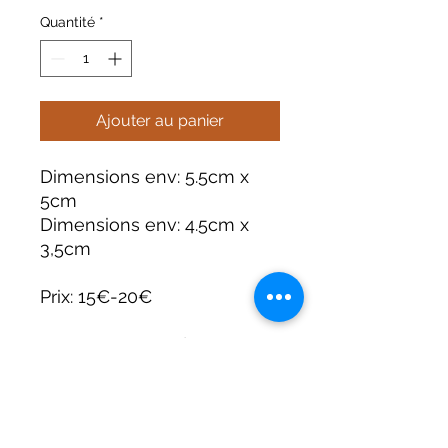
Quantité
*
Ajouter au panier
Dimensions env: 5.5cm x
5cm
Dimensions env: 4.5cm x
3,5cm
Prix: 15€-20€
Provenance: Madagascar
Toutes les pierres sont
uniques et présentes leurs
propres caractéristiques et