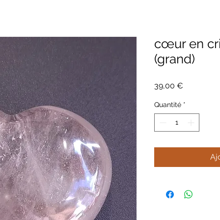
cœur en cri
(grand)
Prix
39,00 €
Quantité
*
Aj