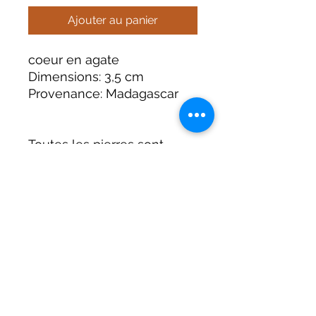
Ajouter au panier
coeur en agate
Dimensions: 3,5 cm
Provenance: Madagascar
Toutes les pierres sont
uniques et présentes leurs
propres caractéristiques et
défauts.
Terre Céleste
contact@terre-celeste.fr