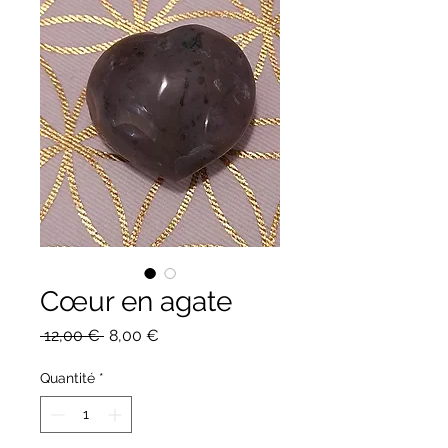
Cœur en agate
Prix
Prix
 12,00 € 
8,00 €
original
promotionnel
Quantité
*