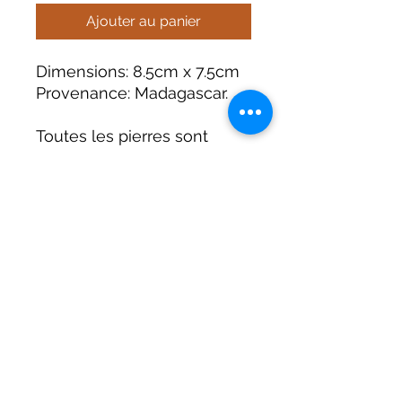
Ajouter au panier
Dimensions: 8.5cm x 7.5cm
Provenance: Madagascar.
Toutes les pierres sont
uniques et présentes leurs
propres caractéristiques et
défauts.
Terre Céleste
contact@terre-celeste.fr
09.84.00.53.70
06.78.65.14.52