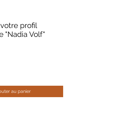
otre profil
 "Nadia Volf"
outer au panier