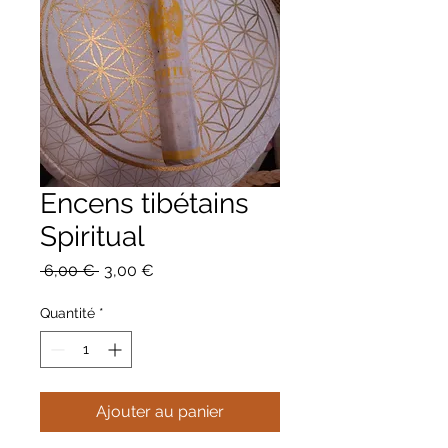
Encens tibétains
Spiritual
Prix
Prix
 6,00 € 
3,00 €
original
promotionnel
Quantité
*
Ajouter au panier