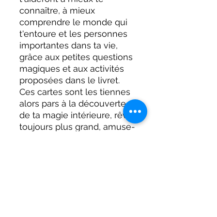
connaître, à mieux
comprendre le monde qui
t'entoure et les personnes
importantes dans ta vie,
grâce aux petites questions
magiques et aux activités
proposées dans le livret.
Ces cartes sont les tiennes
alors pars à la découverte
de ta magie intérieure, rêve
toujours plus grand, amuse-
toi et crois en toi... Tu verras,
tout est possible !
Dans ce coffret, tu
découvriras :
42 cartes à utiliser seul·e ou
avec un adulte ;