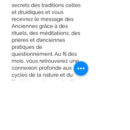
secrets des traditions celtes
et druidiques et vous
recevrez le message des
Anciennes grâce à des
rituels, des méditations, des
prières et d’anciennes
pratiques de
questionnement. Au fil des
mois, vous retrouverez une
connexion profonde aux
cycles de la nature et du
féminin sacré, pour révéler
vos dons, fertiliser le
terreau de votre destinée,
alchimiser vos blessures,
honorer la beauté du
monde et réenchanter vos
vies.