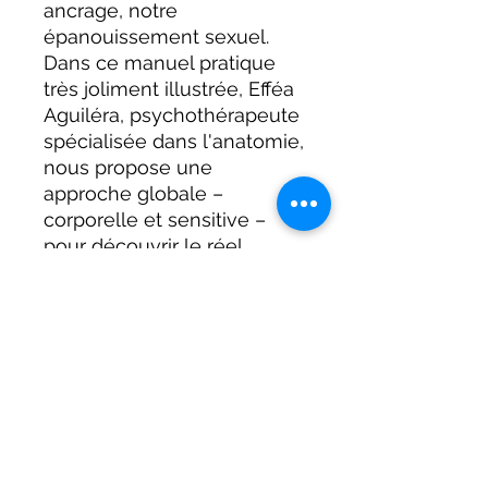
ancrage, notre
épanouissement sexuel.
Dans ce manuel pratique
très joliment illustrée, Efféa
Aguiléra, psychothérapeute
spécialisée dans l'anatomie,
nous propose une
approche globale –
corporelle et sensitive –
pour découvrir le réel
potentiel du périnée ainsi
que les moyens de le
rééduquer et de le tonifier.
Véritable guide pratique
comprenant de nombreux
exercices, rituels et
méditations guidées, il
propose à chaque femme
de réaliser ses expériences,