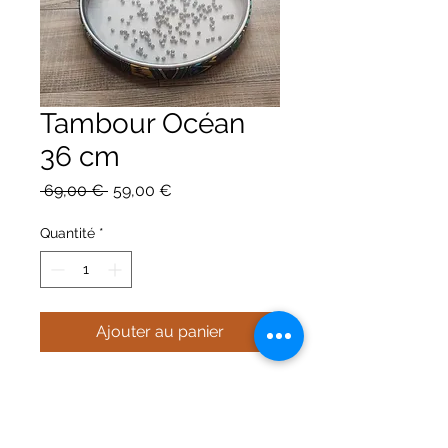
Tambour Océan
36 cm
Prix
Prix
 69,00 € 
59,00 €
original
promotionnel
Quantité
*
Ajouter au panier