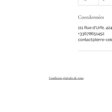
5
m
i
Coordonnées
n
111 Rue d'Urfé, 42
+33678651452
contact@terre-cele
Conditions générales de vente