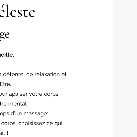
éleste
g
e
eille.
étente, de relaxation et
Être.
ur apaiser votre corps
tre mental.
temps d'un massage:
 corps, choisissez ce qui
it !