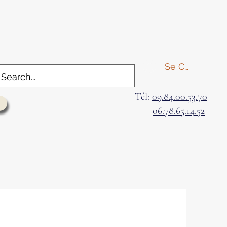
Se Connecter
Tél:
09.84.00.53.70
06.78.65.14.52