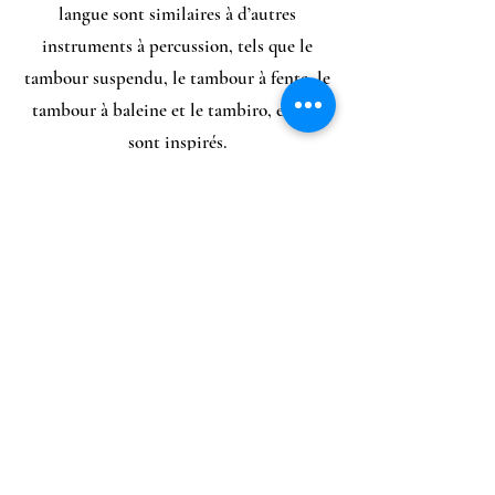
langue sont similaires à d’autres
instruments à percussion, tels que le
tambour suspendu, le tambour à fente, le
tambour à baleine et le tambiro, et s’en
sont inspirés.
Il est reconnu que la musique possède de
nombreuses vertus sur notre santé et
notre mental. Jouer du tongue drum vous
fera partir dans un voyage sonore
d’apaisement et de zénitude.
- Diminue le stress et le sentiment
d’anxiété du quotidien
- Aide à une meilleure concentration et à
réduire les divagations de l’esprit
- Incite à la relaxation et aide au lâcher-
prise