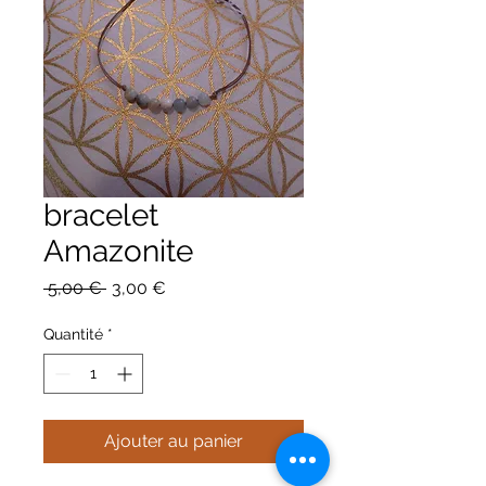
bracelet
Amazonite
Prix
Prix
 5,00 € 
3,00 €
original
promotionnel
Quantité
*
Ajouter au panier