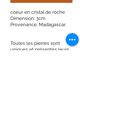
coeur en cristal de roche
Dimension: 3cm
Provenance: Madagascar.
Toutes les pierres sont
uniques et présentes leurs
propres caractéristiques et
défauts.
Terre Céleste
contact@terre-celeste.fr
09.84.00.53.70