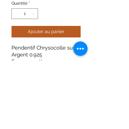
Quantité
*
Ajouter au panier
Pendentif Chrysocolle sur
Argent 0.925
Forme: goutte
Dimensions: env. 25 mm x
13 mm
Photo non contractuelle.
Terre Céleste
contact@terre-celeste.fr