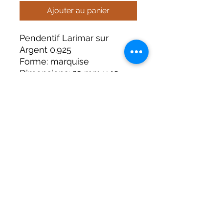
Ajouter au panier
Pendentif Larimar sur
Argent 0.925
Forme: marquise
Dimensions: 23 mm x 13
mm
Photo non contractuelle.
Terre Céleste
contact@terre-celeste.fr
09.84.00.53.70
06.78.65.14.52