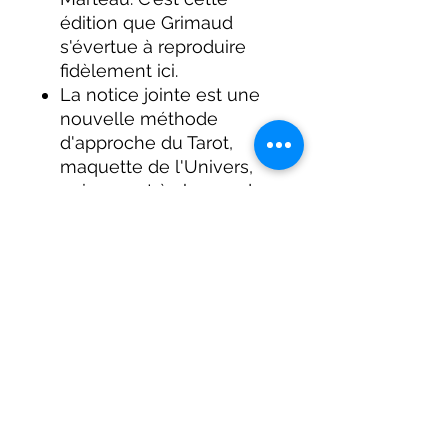
édition que Grimaud
s'évertue à reproduire
fidèlement ici.
La notice jointe est une
nouvelle méthode
d'approche du Tarot,
maquette de l'Univers,
qui permet à chacun de
vivre le Tarot, de le
comprendre et enfin de
l'interpréter en étudiant
les 78 lames du jeu,
lames que l'on nomme
plus couramment
Arcanes.
Jeu de 78 cartes avec
notice en français
Fabriqué en France