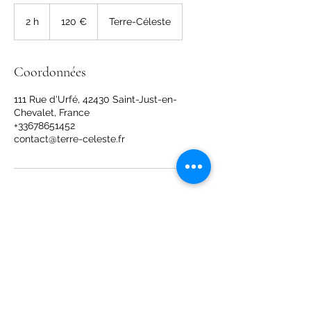
120
euros
2 h
2
120 €
Terre-Céleste
h
Coordonnées
111 Rue d'Urfé, 42430 Saint-Just-en-
Chevalet, France
+33678651452
contact@terre-celeste.fr
Terre Céleste
contact@terre-celeste.fr
09.84.00.53.70
06.78.65.14.52