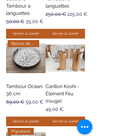
Tambour à
languettes
languettes
Prix original
Prix promotionnel
250,00 €
225,00 €
Prix original
Prix promotionnel
50,00 €
35,00 €
Ajouter au panier
Ajouter au panier
Baisse de prix
Tambour Océan
Carillon Koshi -
36 cm
Élément Feu
(rouge)
Prix original
Prix promotionnel
69,00 €
59,00 €
Prix
49,00 €
Ajouter au panier
Ajouter au panier
Populaire