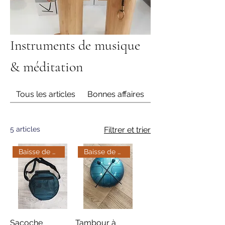
Instruments de musique
& méditation
Tous les articles
Bonnes affaires
Pierres et Minérau
5 articles
Filtrer et trier
Baisse de prix
Baisse de prix
Sacoche
Tambour à