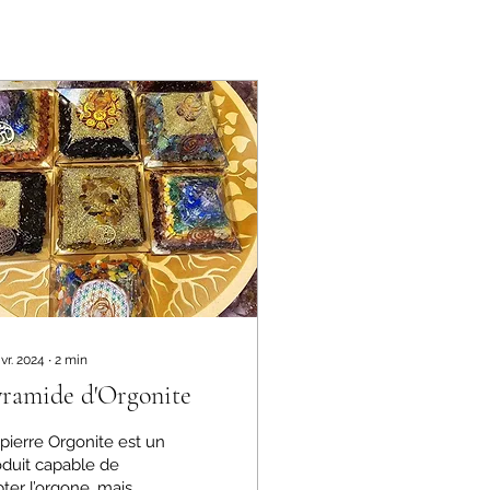
vr. 2024
∙
2
min
ramide d'Orgonite
pierre Orgonite est un
oduit capable de
ter l’orgone, mais