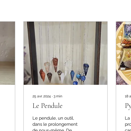
25 avr. 2024
∙
3
min
18 a
Le Pendule
Py
Le pendule, un outil,
La 
dans le prolongement
pr
de nous-même. De
cap